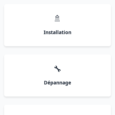
🚿
Installation
🔧
Dépannage