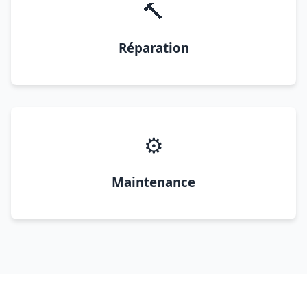
🔨
Réparation
⚙️
Maintenance