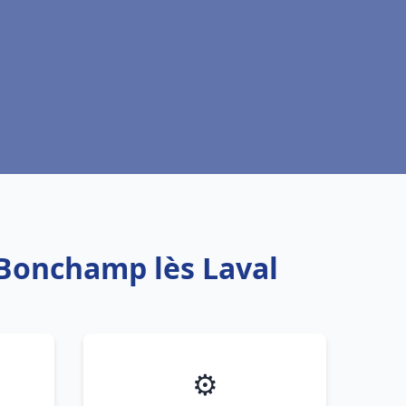
 Bonchamp lès Laval
⚙️