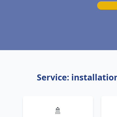
Service: installat
🚿