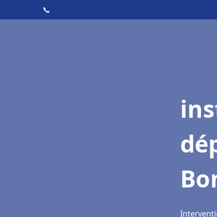
📞
ins
dé
Bo
Intervent