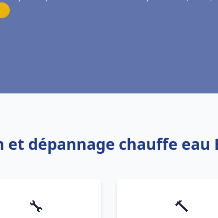
ion et dépannage chauffe eau
🔧
🔨