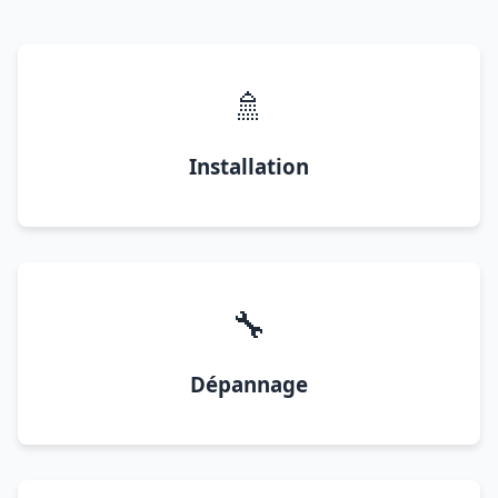
🚿
Installation
🔧
Dépannage