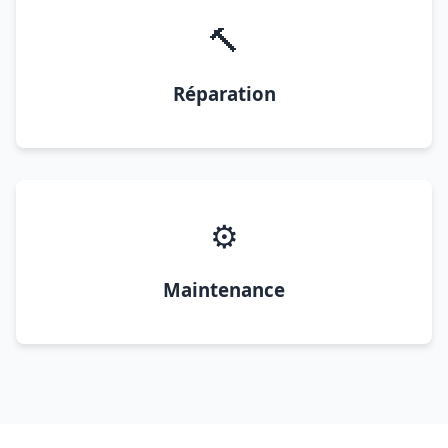
🔨
Réparation
⚙️
Maintenance