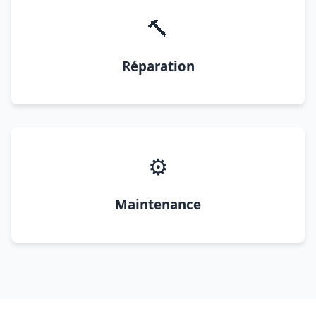
🔨
Réparation
⚙️
Maintenance