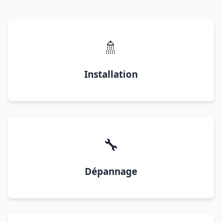
🚿
Installation
🔧
Dépannage