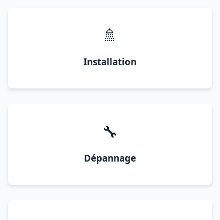
🚿
Installation
🔧
Dépannage