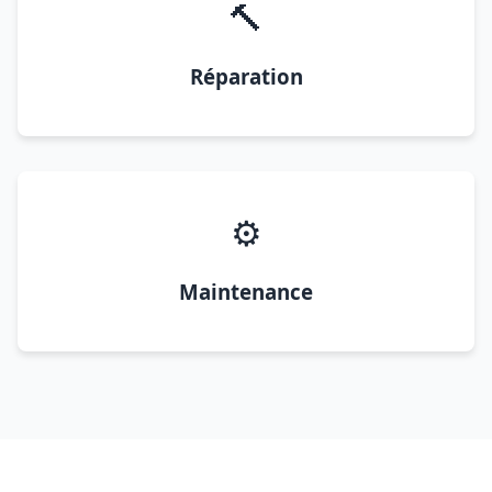
🔨
Réparation
⚙️
Maintenance