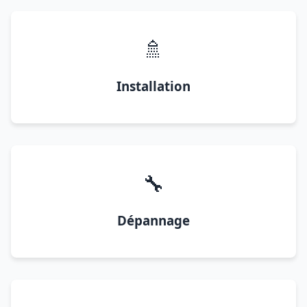
🚿
Installation
🔧
Dépannage