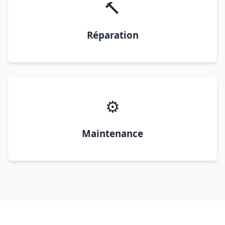
🔨
Réparation
⚙️
Maintenance