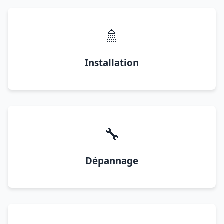
🚿
Installation
🔧
Dépannage