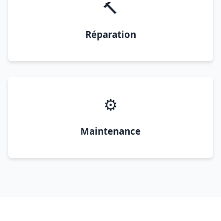
🔨
Réparation
⚙️
Maintenance