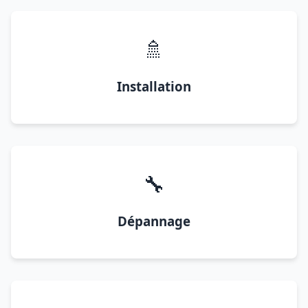
🚿
Installation
🔧
Dépannage