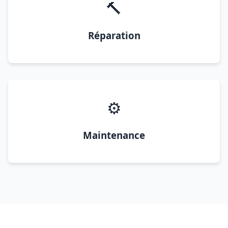
🔨
Réparation
⚙️
Maintenance