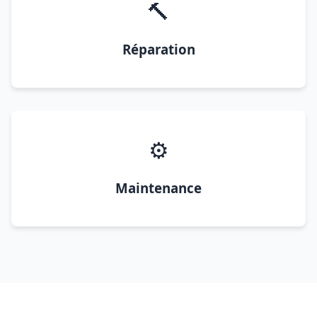
🔨
Réparation
⚙️
Maintenance