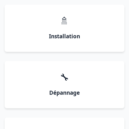
🚿
Installation
🔧
Dépannage