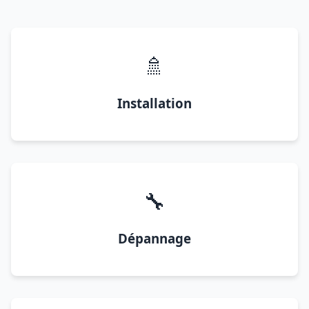
🚿
Installation
🔧
Dépannage