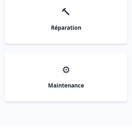
🔨
Réparation
⚙️
Maintenance