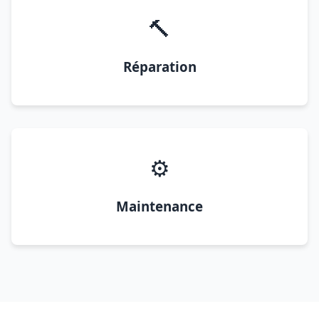
🔨
Réparation
⚙️
Maintenance