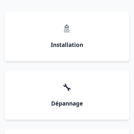
🚿
Installation
🔧
Dépannage