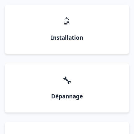
🚿
Installation
🔧
Dépannage