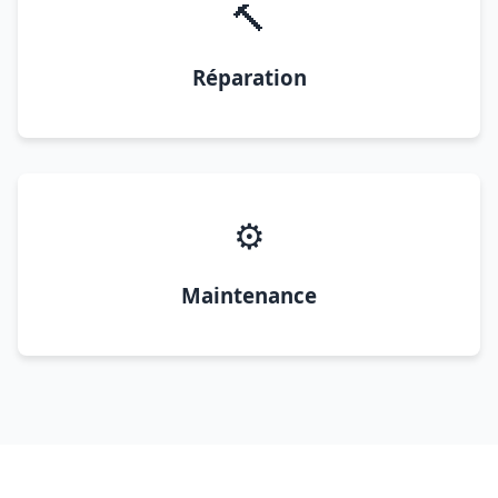
🔨
Réparation
⚙️
Maintenance