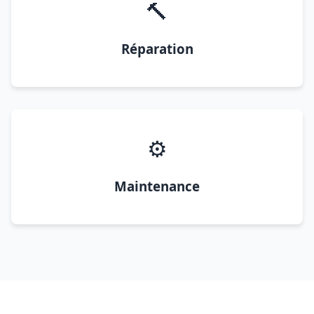
🔨
Réparation
⚙️
Maintenance