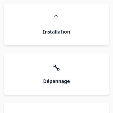
🚿
Installation
🔧
Dépannage