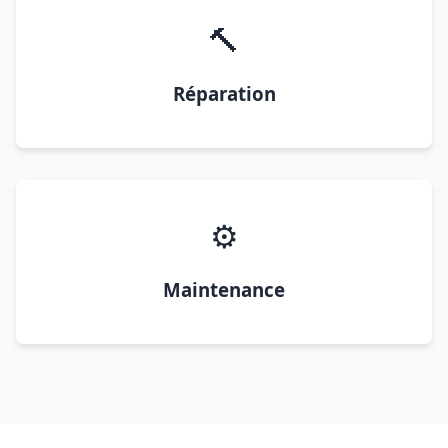
🔨
Réparation
⚙️
Maintenance