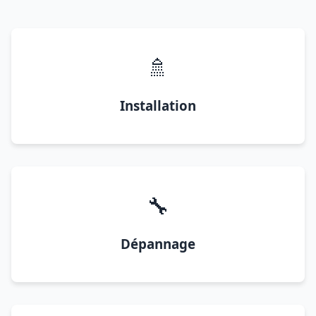
🚿
Installation
🔧
Dépannage