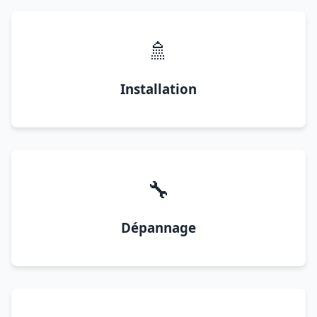
🚿
Installation
🔧
Dépannage