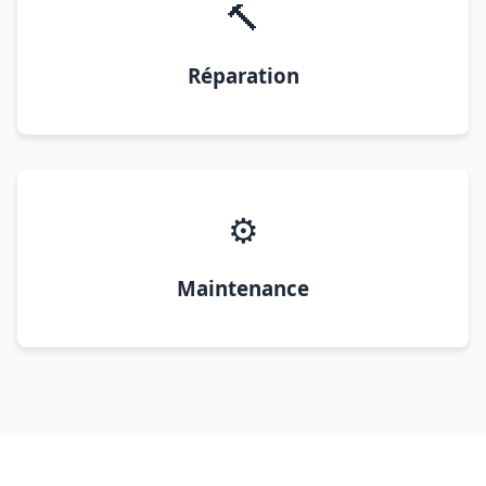
🔨
Réparation
⚙️
Maintenance