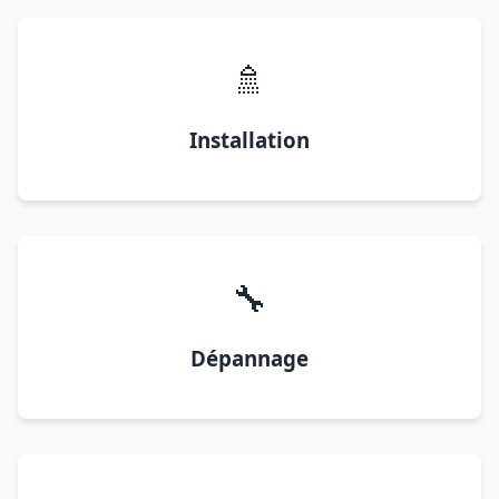
🚿
Installation
🔧
Dépannage