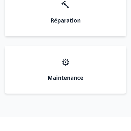
🔨
Réparation
⚙️
Maintenance