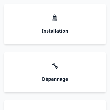
🚿
Installation
🔧
Dépannage