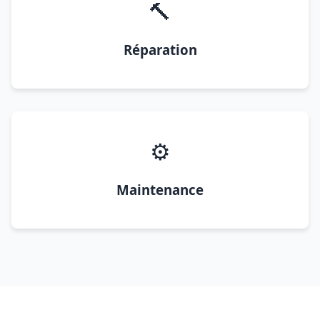
🔨
Réparation
⚙️
Maintenance