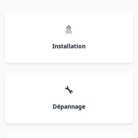
🚿
Installation
🔧
Dépannage