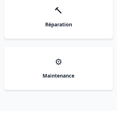
🔨
Réparation
⚙️
Maintenance