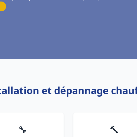
stallation et dépannage chau
🔧
🔨