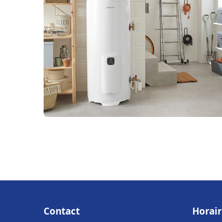
Contact
Horair