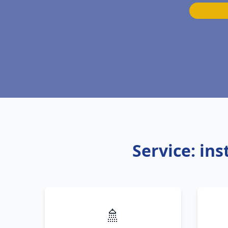
Service: in
🚿