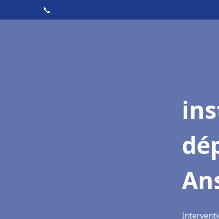
📞
ins
dé
An
Interventi