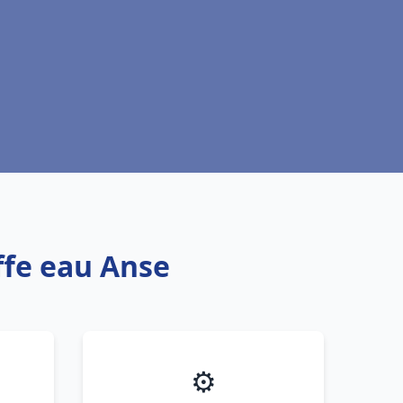
ffe eau Anse
⚙️