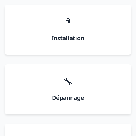
🚿
Installation
🔧
Dépannage