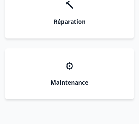
🔨
Réparation
⚙️
Maintenance