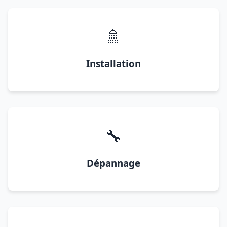
🚿
Installation
🔧
Dépannage