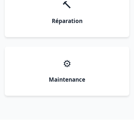
🔨
Réparation
⚙️
Maintenance