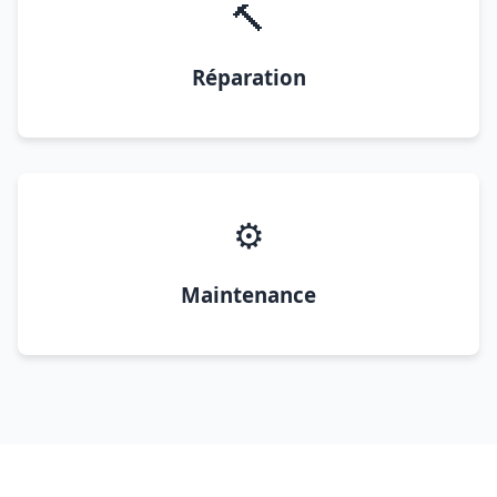
🔨
Réparation
⚙️
Maintenance