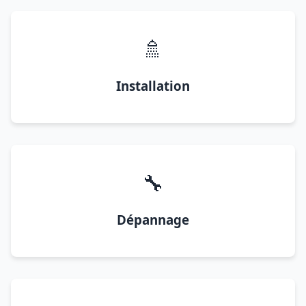
🚿
Installation
🔧
Dépannage