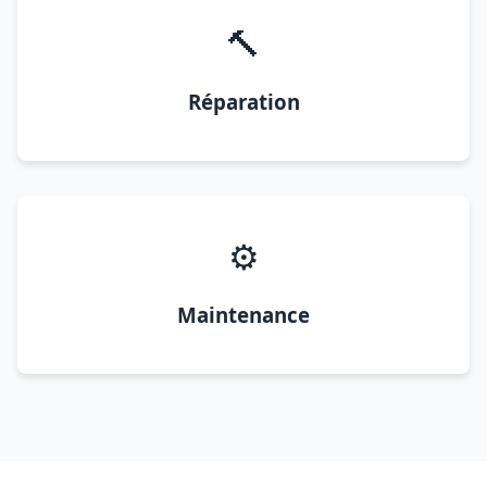
🔨
Réparation
⚙️
Maintenance