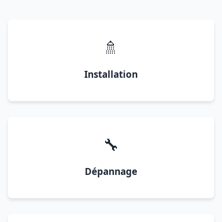
🚿
Installation
🔧
Dépannage