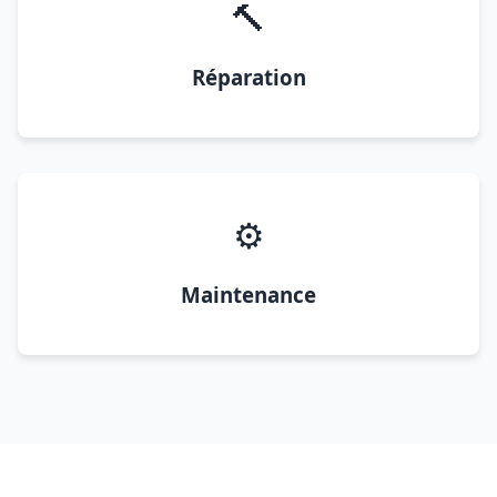
🔨
Réparation
⚙️
Maintenance