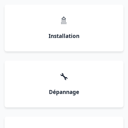
🚿
Installation
🔧
Dépannage