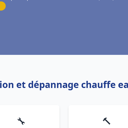
ation et dépannage chauffe e
🔧
🔨