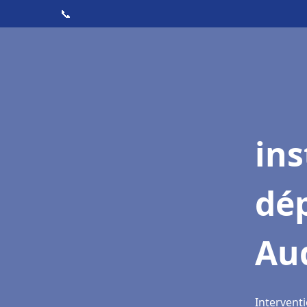
📞
ins
dé
Aud
Interventi