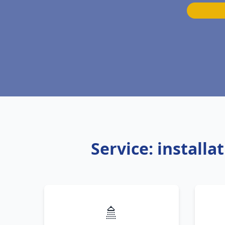
Service: install
🚿