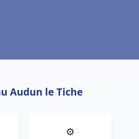
au Audun le Tiche
⚙️