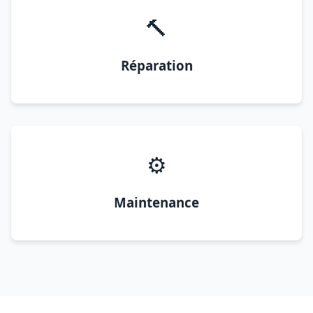
🔨
Réparation
⚙️
Maintenance