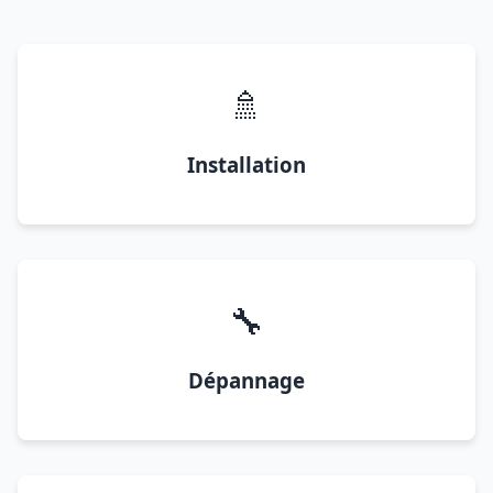
🚿
Installation
🔧
Dépannage