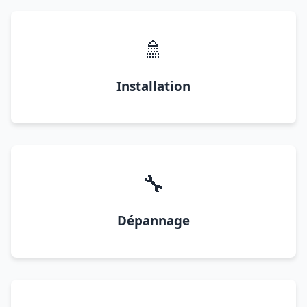
🚿
Installation
🔧
Dépannage