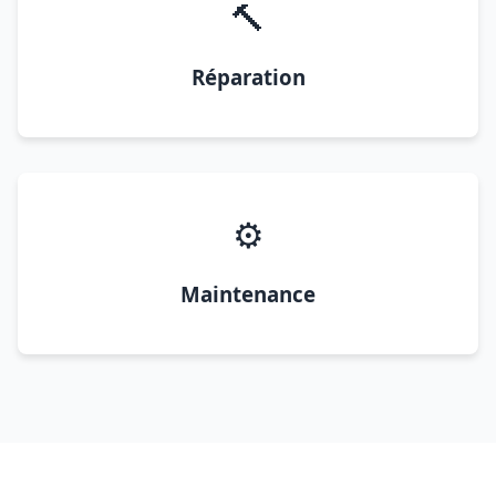
🔨
Réparation
⚙️
Maintenance