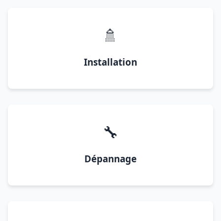
🚿
Installation
🔧
Dépannage