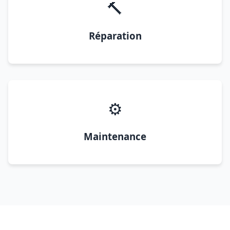
🔨
Réparation
⚙️
Maintenance