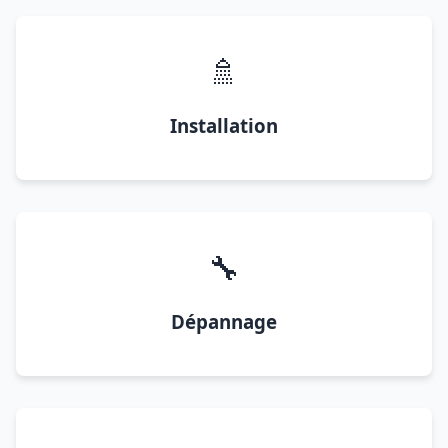
🚿
Installation
🔧
Dépannage