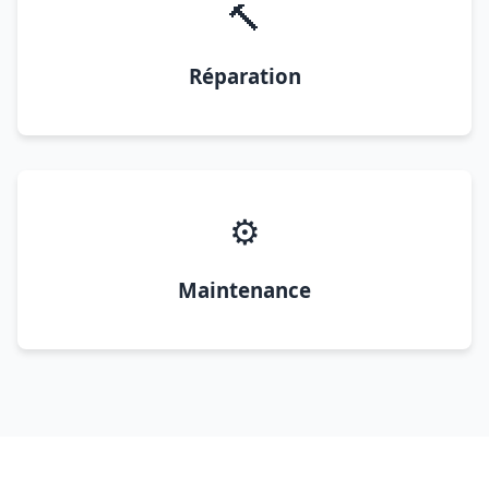
🔨
Réparation
⚙️
Maintenance