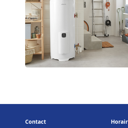
Contact
Horair