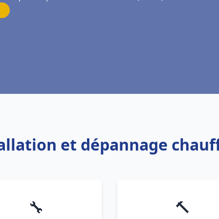
tallation et dépannage chau
🔧
🔨