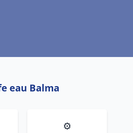
ffe eau Balma
⚙️