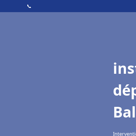
📞
ins
dé
Ba
Intervent