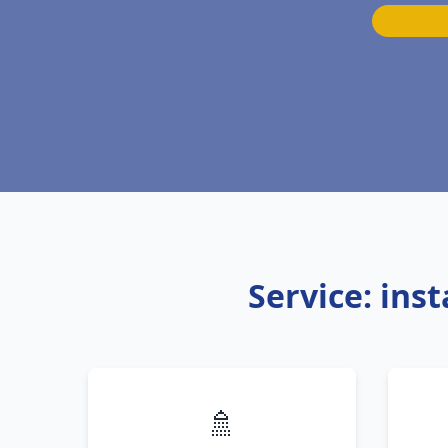
Service: ins
🚿