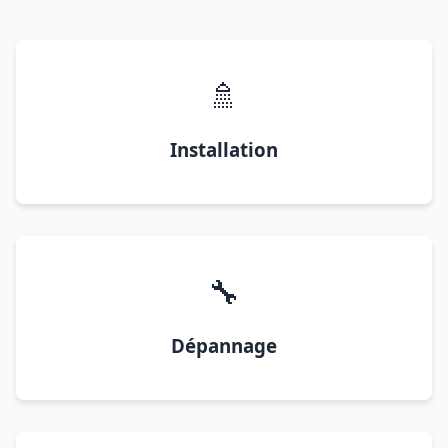
🚿
Installation
🔧
Dépannage