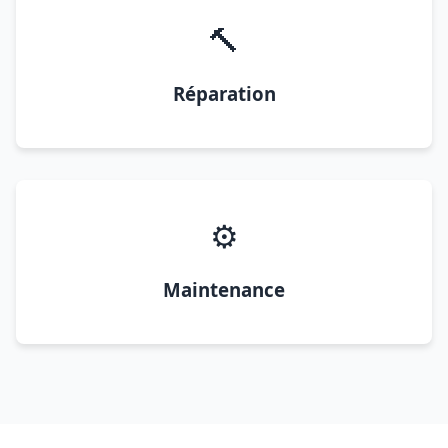
🔨
Réparation
⚙️
Maintenance