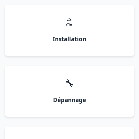
🚿
Installation
🔧
Dépannage