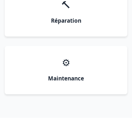
🔨
Réparation
⚙️
Maintenance