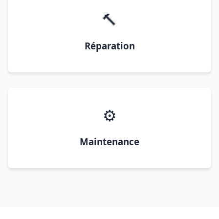
🔨
Réparation
⚙️
Maintenance