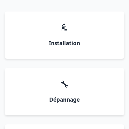
🚿
Installation
🔧
Dépannage