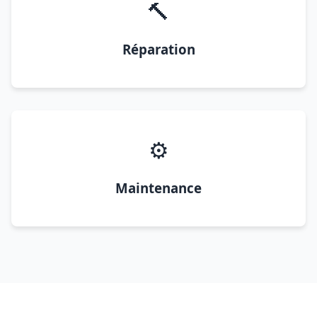
🔨
Réparation
⚙️
Maintenance