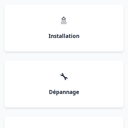
🚿
Installation
🔧
Dépannage