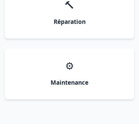
🔨
Réparation
⚙️
Maintenance