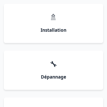
🚿
Installation
🔧
Dépannage