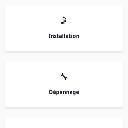
🚿
Installation
🔧
Dépannage