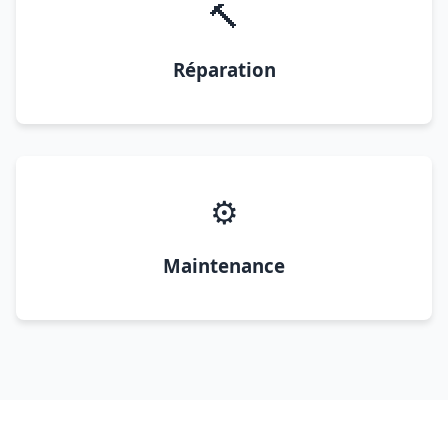
🔨
Réparation
⚙️
Maintenance