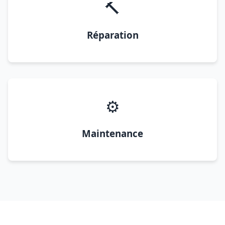
🔨
Réparation
⚙️
Maintenance