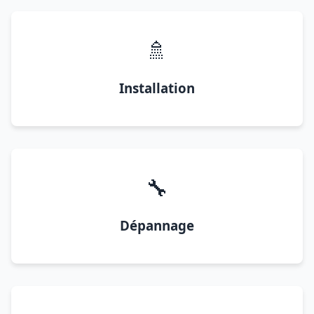
🚿
Installation
🔧
Dépannage