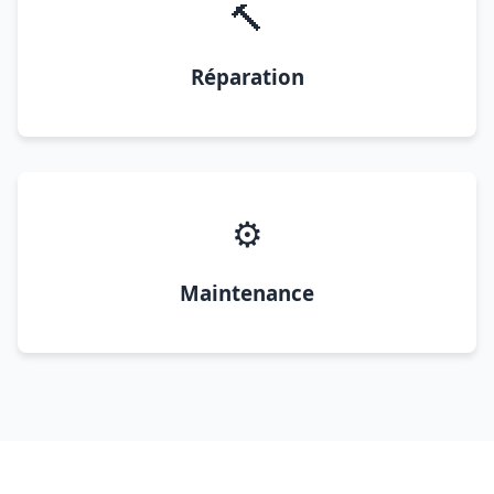
🔨
Réparation
⚙️
Maintenance