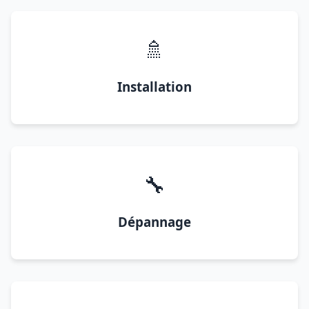
🚿
Installation
🔧
Dépannage