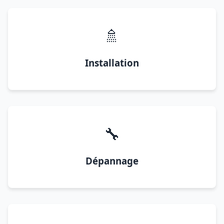
🚿
Installation
🔧
Dépannage