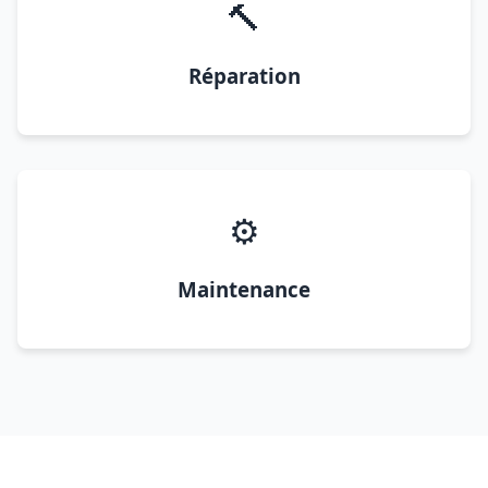
🔨
Réparation
⚙️
Maintenance