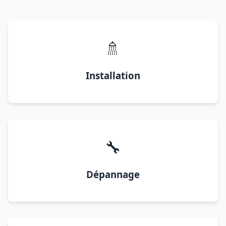
🚿
Installation
🔧
Dépannage