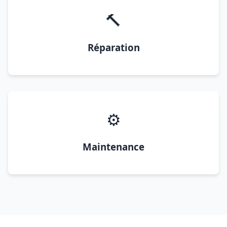
🔨
Réparation
⚙️
Maintenance