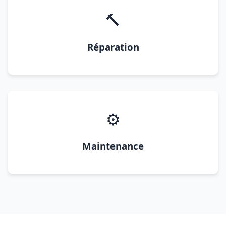
🔨
Réparation
⚙️
Maintenance