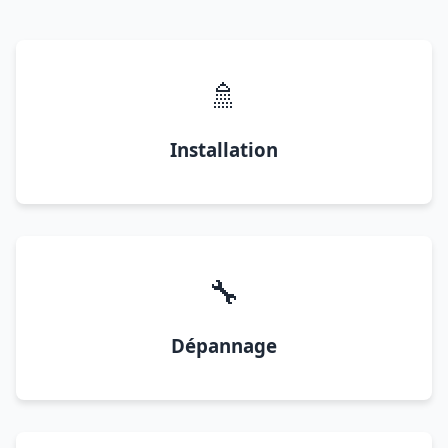
🚿
Installation
🔧
Dépannage