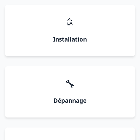
🚿
Installation
🔧
Dépannage