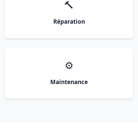
🔨
Réparation
⚙️
Maintenance