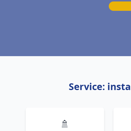
Service: inst
🚿