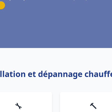
allation et dépannage chauf
🔧
🔨