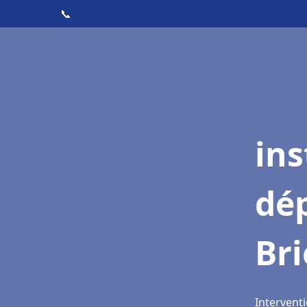
📞
ins
dé
Br
Interventi