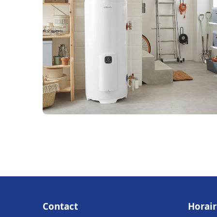
Contact
Horair