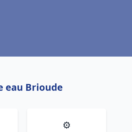
fe eau Brioude
⚙️