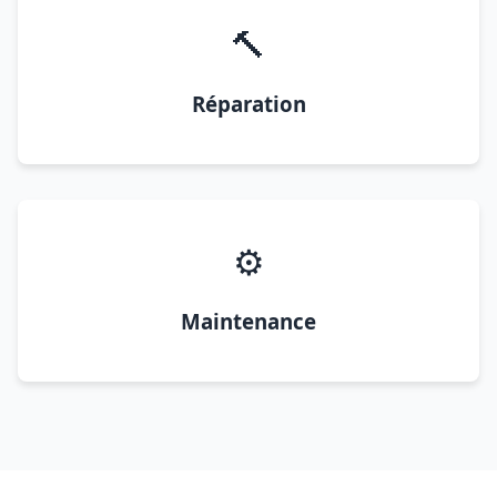
🔨
Réparation
⚙️
Maintenance