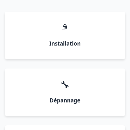
🚿
Installation
🔧
Dépannage