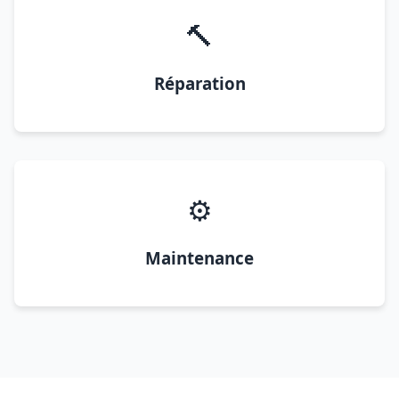
🔨
Réparation
⚙️
Maintenance