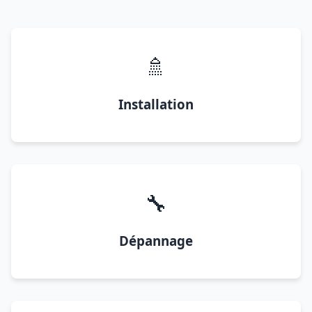
🚿
Installation
🔧
Dépannage