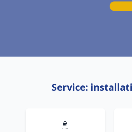
Service: install
🚿