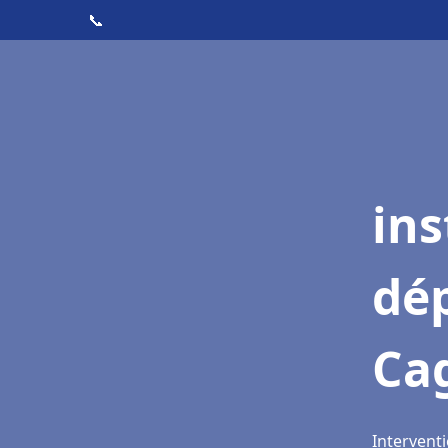
📞
ins
dé
Ca
Intervent