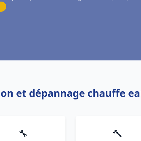
ation et dépannage chauffe e
🔧
🔨