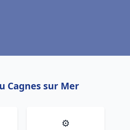
au Cagnes sur Mer
⚙️