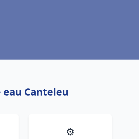
e eau Canteleu
⚙️