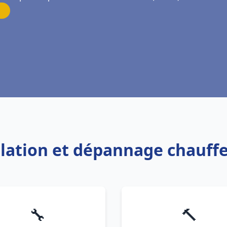
allation et dépannage chauff
🔧
🔨