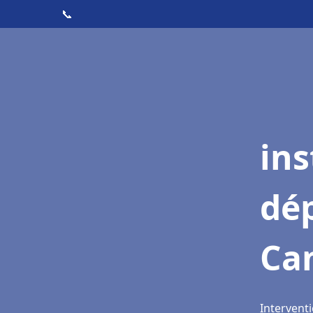
📞
ins
dé
Ca
Interventi