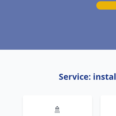
Service: inst
🚿