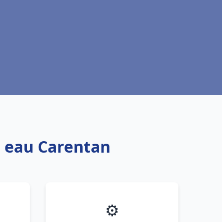
e eau Carentan
⚙️