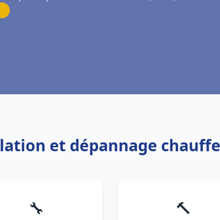
allation et dépannage chauff
🔧
🔨