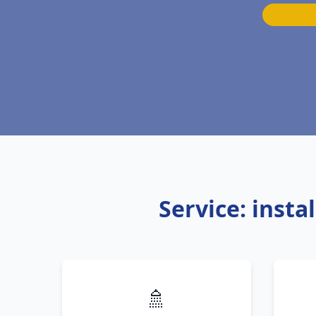
Service: inst
🚿