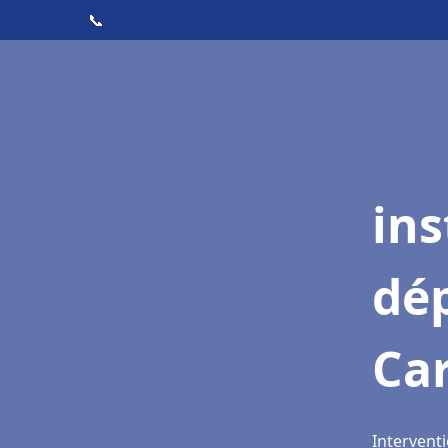
📞
ins
dé
Ca
Intervent