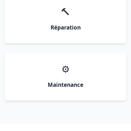
🔨
Réparation
⚙️
Maintenance