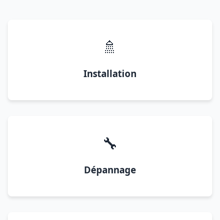
🚿
Installation
🔧
Dépannage