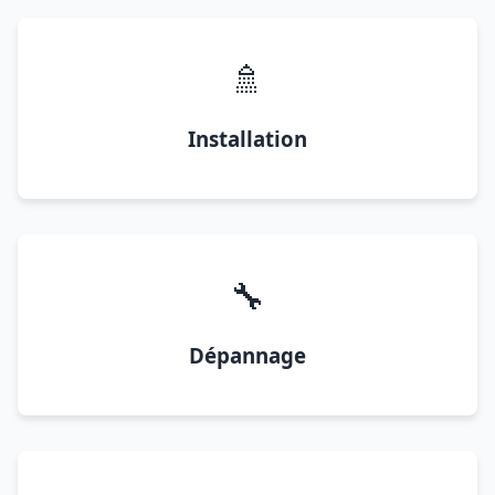
🚿
Installation
🔧
Dépannage