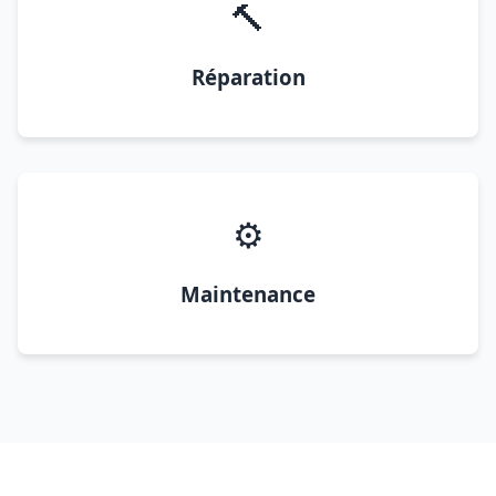
🔨
Réparation
⚙️
Maintenance